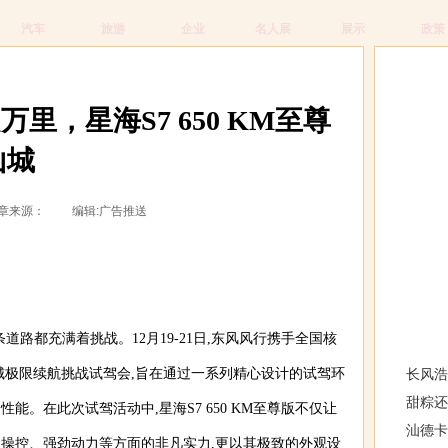
汽车
旅游
企业
名人展
展示
政策
里，星海S7 650 KM至尊
山城
42 文章来源： 编辑:广告推送
条道路都充满着挑战。12月19-21日,东风风行携手全国核
相关文
城极限续航挑战试驾会,旨在通过一系列精心设计的试驾环
长风浩
甜粽还
越性能。在此次试驾活动中,星海S7 650 KM至尊版不仅让
汕德卡
操控、强劲动力等方面的非凡实力,更以其极致的外观设