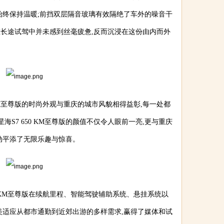
始终保持温暖;前挡双层隔音玻璃有效隔绝了车外的噪音干
长途试驾中并未感到丝毫疲惫,反而沉浸在这份由内而外
 KM至尊版的时尚外观与重庆的城市风貌相得益彰,每一处都
海S7 650 KM至尊版的颜值不仅令人眼前一亮,更与重庆
动平添了无限乐趣与惊喜。
50 KM至尊版在续航里程、智能驾驶辅助系统、悬挂系统以
美适应从都市通勤到近郊出游的多样需求,赢得了媒体和试