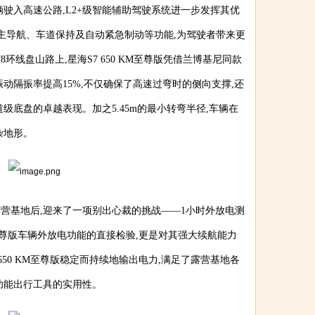
驶入高速公路,L2+级智能辅助驾驶系统进一步发挥其优
自主导航、车道保持及自动紧急制动等功能,为驾驶者带来更
环线盘山路上,星海S7 650 KM至尊版凭借兰博基尼同款
,振动隔振率提高15%,不仅确保了高速过弯时的侧向支撑,还
级底盘的卓越表现。加之5.45m的最小转弯半径,车辆在
杂地形。
营基地后,迎来了一项别出心裁的挑战——1小时外放电测
M至尊版车辆外放电功能的直接检验,更是对其强大续航能力
650 KM至尊版稳定而持续地输出电力,满足了露营基地各
功能出行工具的实用性。