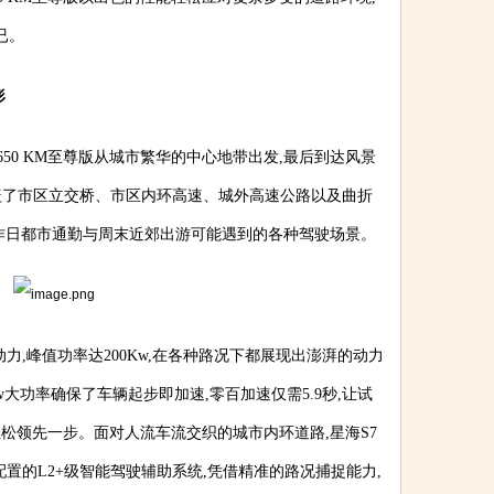
已。
形
7 650 KM至尊版从城市繁华的中心地带出发,最后到达风景
涵盖了市区立交桥、市区内环高速、城外高速公路以及曲折
作日都市通勤与周末近郊出游可能遇到的各种驾驶场景。
E动力,峰值功率达200Kw,在各种路况下都展现出澎湃的动力
w大功率确保了车辆起步即加速,零百加速仅需5.9秒,让试
松领先一步。面对人流车流交织的城市内环道路,星海S7
全配置的L2+级智能驾驶辅助系统,凭借精准的路况捕捉能力,