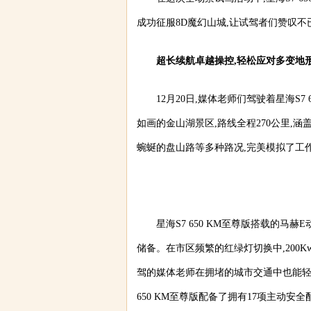
成功征服8D魔幻山城,让试驾者们赞叹不
超长续航卓越操控,轻松应对多变地
12月20日,媒体老师们驾驶着星海S
如画的金山湖景区,路线全程270公里,
蜿蜒的盘山路等多种路况,完美模拟了工
星海S7 650 KM至尊版搭载的马赫
储备。在市区频繁的红绿灯切换中,200K
驾的媒体老师在拥堵的城市交通中也能轻
650 KM至尊版配备了拥有17项主动安