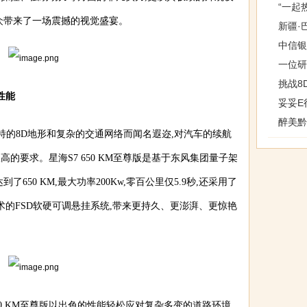
“一起
众带来了一场震撼的视觉盛宴。
新疆·
中信银
一位研
挑战8
性能
妥妥E
醉美黔
特的8D地形和复杂的交通网络而闻名遐迩,对汽车的续航
的要求。星海S7 650 KM至尊版是基于东风集团量子架
650 KM,最大功率200Kw,零百公里仅5.9秒,还采用了
同技术的FSD软硬可调悬挂系统,带来更持久、更澎湃、更惊艳
50 KM至尊版以出色的性能轻松应对复杂多变的道路环境,