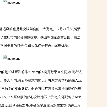
值和舒适座舱也是此次试驾会的一大亮点。12月21日,试驾活
取了重庆市内的仙桃数据谷、铁山坪国家森林公园、白居
不同类型的打卡点,供媒体们进行自由试驾体验。
15mm的超长轴距和前排962mm的X向宽敞乘坐空间,在此次试
。步入车内,流云环绕式内饰设计将东方美学巧妙融入,云
觉与触觉的双重盛宴。64色氛围灯营造出浪漫而梦幻的驾
 650 KM至尊版的贴心设计远不止于此,它还配备了APP
温度,启动座椅加热,享受坐垫及靠背双重加热,确保上车