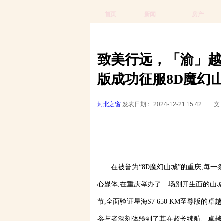
首页
新闻
房产
当前位置：
广告
河北之窗
新闻
正文
致美行远，「渝」越万
版成功征服8D魔幻
河北之窗
发表日期： 2024-12-21 15:
在被誉为“8D魔幻山城”的重庆,每一
心媒体,在重庆举办了一场别开生面的山
节,全面验证星海S7 650 KM至尊版的卓
参与者深刻体验到了其在超长续航、卓越