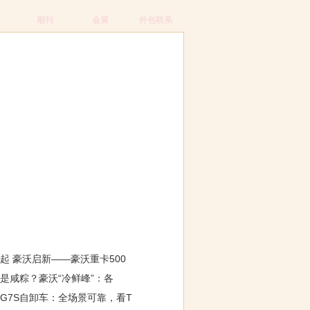
期刊
会展
外包联系
章
起 豪沃启新——豪沃重卡500
是咸粽？豪沃“冷鲜峰”：各
G7S自卸车：全场景可靠，看T