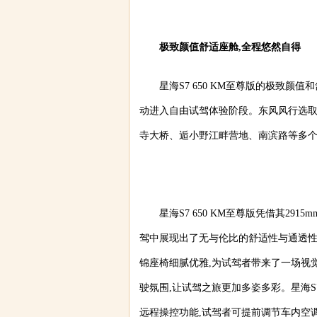
极致颜值舒适座舱,全程悠然自得
星海S7 650 KM至尊版的极致颜
动进入自由试驾体验阶段。东风风行选
寺大桥、逅小野江畔营地、南滨路等多个
星海S7 650 KM至尊版凭借其29
驾中展现出了无与伦比的舒适性与通透性
锦座椅细腻优雅,为试驾者带来了一场视
驶氛围,让试驾之旅更加多姿多彩。星海S7
远程操控功能,试驾者可提前调节车内空调