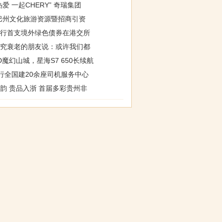
热爱 一起CHERY” 奇瑞集团
巴州文化旅游资源暨招商引资
行首支境外绿色债券在港交所
究衰老的朋友说：或许我们都
D魔幻山城，星海S7 650长续航
行全国建20余座司机服务中心
韵 贵品入浙 首届多彩贵州非