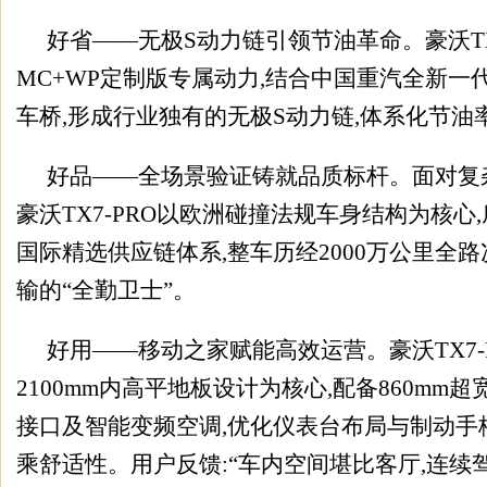
好省——无极S动力链引领节油革命。豪沃TX
MC+WP定制版专属动力,结合中国重汽全新一
车桥,形成行业独有的无极S动力链,体系化节油率达
好品——全场景验证铸就品质标杆。面对复
豪沃TX7-PRO以欧洲碰撞法规车身结构为核心
国际精选供应链体系,整车历经2000万公里全路
输的“全勤卫士”。
好用——移动之家赋能高效运营。豪沃TX7-
2100mm内高平地板设计为核心,配备860mm超
接口及智能变频空调,优化仪表台布局与制动手
乘舒适性。用户反馈:“车内空间堪比客厅,连续