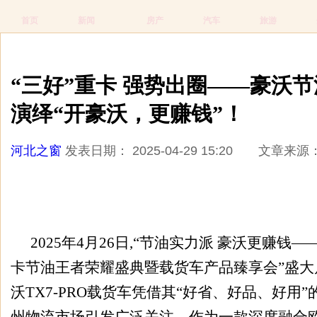
首页
新闻
房产
汽车
旅游
当前位置：
广告
河北之窗
新闻
正文
“三好”重卡 强势出圈——豪沃
演绎“开豪沃，更赚钱”！
河北之窗
发表日期： 2025-04-29 15:20 文
2025年4月26日,“节油实力派 豪沃更赚钱
卡节油王者荣耀盛典暨载货车产品臻享会”盛大
沃TX7-PRO载货车凭借其“好省、好品、好用”