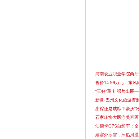
相关文章
河南农业职业学院两厅
售价14.99万元，东风风
“三好”重卡 强势出圈
新疆·巴州文化旅游资
甜粽还是咸粽？豪沃“
石家庄协大医疗美容医
汕德卡G7S自卸车：
嬉塞外冰雪，沐热河温